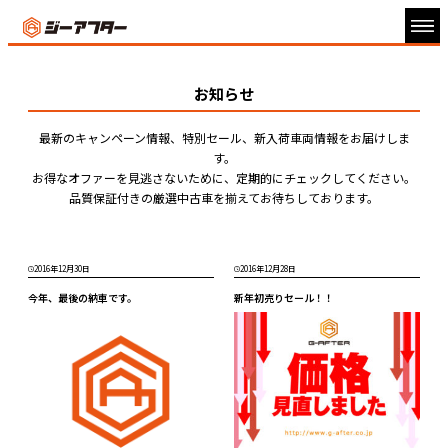
お知らせ
最新のキャンペーン情報、特別セール、新入荷車両情報をお届けしま
す。
お得なオファーを見逃さないために、定期的にチェックしてください。
品質保証付きの厳選中古車を揃えてお待ちしております。
2016年12月30日
2016年12月28日
今年、最後の納車です。
新年初売りセール！！