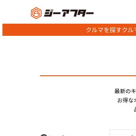
クルマを探す
クル
最新の
お得な