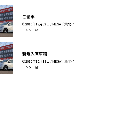
ご納車
2016年12月23日
/
MEGA千葉北イ
ンター店
新規入庫車輛
2016年12月19日
/
MEGA千葉北イ
ンター店