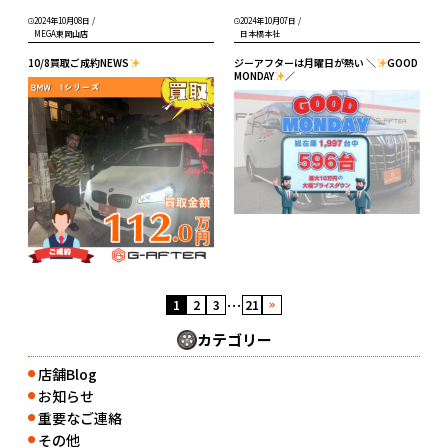
2024年10月08日
/
2024年10月07日
/
MEGA東岡山店
日本橋本社
10/8買取ご成約NEWS
ジーアフターは月曜日が熱い ＼
GOOD
MONDAY
／
…
1
2
3
21
カテゴリー
店舗Blog
●
お知らせ
●
重要なご連絡
●
その他
●