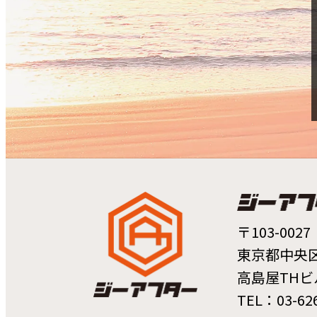
〒103-0027
東京都中央区日
高島屋THビ
TEL：03-626