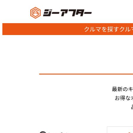
クルマを探す
クル
最新の
お得な