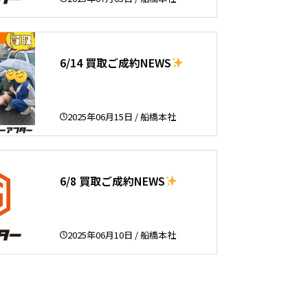
6/14 買取ご成約NEWS
2025年06月15日
/
船橋本社
6/8 買取ご成約NEWS
2025年06月10日
/
船橋本社