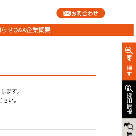
お問合わせ
知らせ
Q&A
企業概要
車を探す
します。
採用情報
ださい。
。