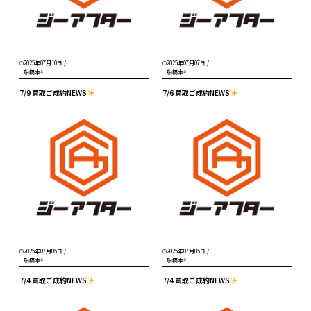
2025年07月10日
/
2025年07月07日
/
船橋本社
船橋本社
7/9 買取ご成約NEWS
7/6 買取ご成約NEWS
2025年07月05日
/
2025年07月05日
/
船橋本社
船橋本社
7/4 買取ご成約NEWS
7/4 買取ご成約NEWS