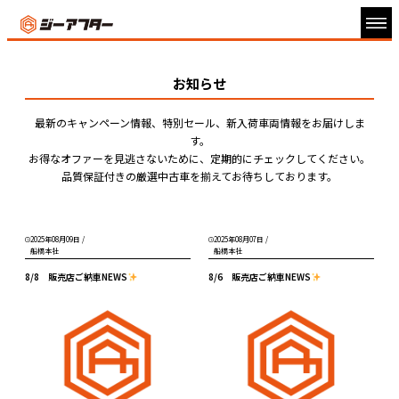
お知らせ
最新のキャンペーン情報、特別セール、新入荷車両情報をお届けしま
す。
お得なオファーを見逃さないために、定期的にチェックしてください。
品質保証付きの厳選中古車を揃えてお待ちしております。
2025年08月09日
/
2025年08月07日
/
船橋本社
船橋本社
8/8 販売店ご納車NEWS
8/6 販売店ご納車NEWS