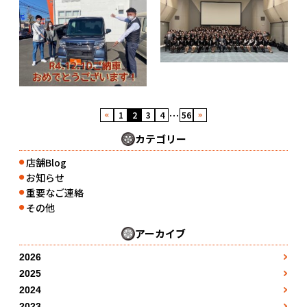
…
1
2
3
4
56
カテゴリー
店舗Blog
●
お知らせ
●
重要なご連絡
●
その他
●
アーカイブ
2026
3月
●
2025
1月
4月
●
●
2024
1月
2月
●
5月
●
2023
●