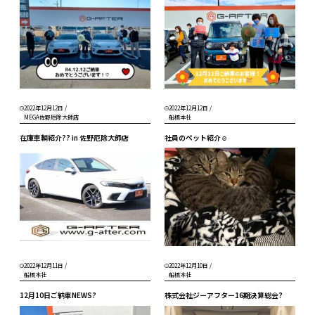
2022年12月12日
/
2022年12月12日
/
MEGA佐野厄除大師店
船橋本社
在庫車輌紹介?? in 佐野厄除大師店
社員のペット紹介☺
2022年12月11日
/
2022年12月10日
/
船橋本社
船橋本社
12月10日ご納車NEWS?
株式会社ジーアフター16期決算総会?