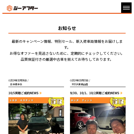
お知らせ
最新のキャンペーン情報、特別セール、新入荷車両情報をお届けしま
す。
お得なオファーを見逃さないために、定期的にチェックしてください。
品質保証付きの厳選中古車を揃えてお待ちしております。
2024年10月06日
/
2024年10月03日
/
日本橋本社
MEGA東岡山店
10/5買取ご成約NEWS
9/30、10/1、10/2買取ご成約NEWS