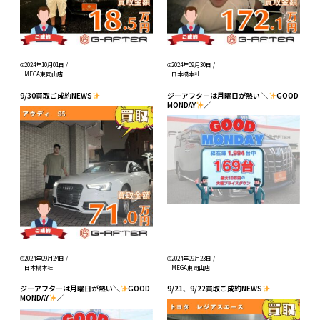
2024年10月01日
/
2024年09月30日
/
MEGA東岡山店
日本橋本社
9/30買取ご成約NEWS
ジーアフターは月曜日が熱い ＼
GOOD
MONDAY
／
2024年09月24日
/
2024年09月23日
/
日本橋本社
MEGA東岡山店
ジーアフターは月曜日が熱い＼
GOOD
9/21、9/22買取ご成約NEWS
MONDAY
／