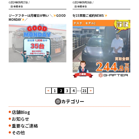
2024年09月17日
/
2024年09月16日
/
日本橋本社
日本橋本社
ジーアフターは月曜日が熱い ＼
GOOD
9/15買取ご成約NEWS
MONDAY
／
…
1
2
3
4
21
カテゴリー
店舗Blog
●
お知らせ
●
重要なご連絡
●
その他
●