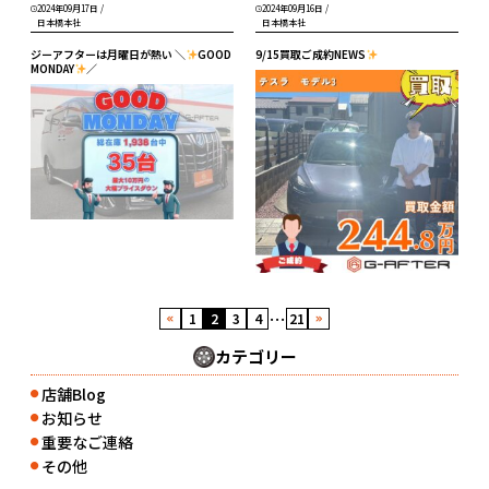
2024年09月17日
/
2024年09月16日
/
日本橋本社
日本橋本社
ジーアフターは月曜日が熱い ＼
GOOD
9/15買取ご成約NEWS
MONDAY
／
…
1
2
3
4
21
カテゴリー
店舗Blog
●
お知らせ
●
重要なご連絡
●
その他
●