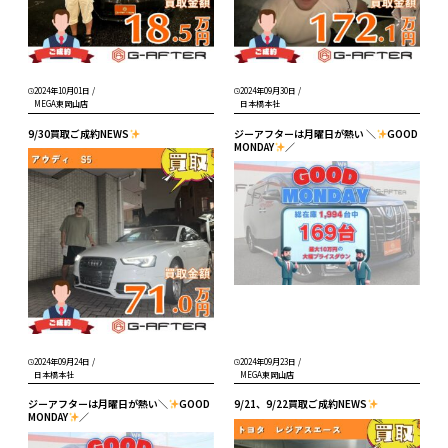
2024年10月01日
/
2024年09月30日
/
MEGA東岡山店
日本橋本社
9/30買取ご成約NEWS
ジーアフターは月曜日が熱い ＼
GOOD
MONDAY
／
2024年09月24日
/
2024年09月23日
/
日本橋本社
MEGA東岡山店
ジーアフターは月曜日が熱い＼
GOOD
9/21、9/22買取ご成約NEWS
MONDAY
／