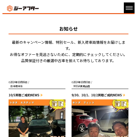
お知らせ
最新のキャンペーン情報、特別セール、新入荷車両情報をお届けしま
す。
お得なオファーを見逃さないために、定期的にチェックしてください。
品質保証付きの厳選中古車を揃えてお待ちしております。
2024年10月06日
/
2024年10月03日
/
日本橋本社
MEGA東岡山店
10/5買取ご成約NEWS
9/30、10/1、10/2買取ご成約NEWS