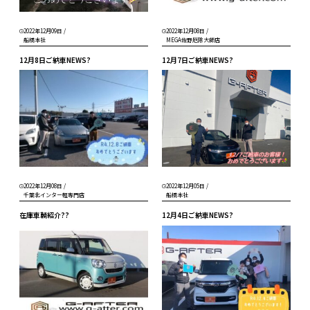
2022年12月09日
/
2022年12月08日
/
船橋本社
MEGA佐野厄除大師店
12月8日ご納車NEWS?
12月7日ご納車NEWS?
2022年12月08日
/
2022年12月05日
/
千葉北インター軽専門店
船橋本社
在庫車輌紹介??
12月4日ご納車NEWS?