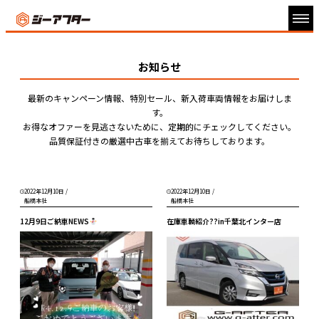
お知らせ
最新のキャンペーン情報、特別セール、新入荷車両情報をお届けしま
す。
お得なオファーを見逃さないために、定期的にチェックしてください。
品質保証付きの厳選中古車を揃えてお待ちしております。
2022年12月10日
/
2022年12月10日
/
船橋本社
船橋本社
12月9日ご納車NEWS
在庫車輌紹介??in千葉北インター店