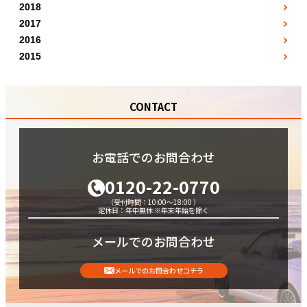
10月
12月
●
9月
●
2018
4月
●
5月
●
6月
●
7月
●
●
1月
11月
●
●
2017
10月
5月
●
6月
●
7月
●
8月
●
1月
●
2月
●
12月
●
2016
●
11月
6月
●
7月
●
8月
●
5月
●
2月
●
3月
●
2015
●
12月
7月
●
8月
●
9月
7月
●
7月
●
●
5月
●
4月
●
●
8月
9月
●
10月
11月
●
10月
●
●
6月
●
7月
●
●
9月
10月
●
11月
CONTACT
●
11月
●
9月
●
8月
●
●
10月
11月
●
12月
●
12月
●
10月
●
9月
●
●
11月
12月
●
●
11月
10月
●
●
お電話でのお問合わせ
12月
●
12月
●
0120-22-0770
（受付時間：10:00～18:00 ）
定休日：年中無休 ※年末年始を除く
メールでのお問合わせ
メールでのお問合わせコチラ