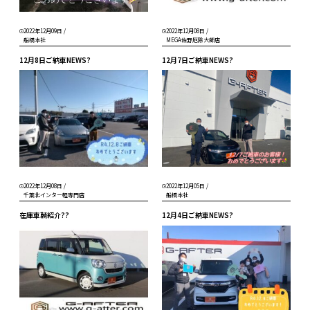
2022年12月09日
/
2022年12月08日
/
船橋本社
MEGA佐野厄除大師店
12月8日ご納車NEWS?
12月7日ご納車NEWS?
2022年12月08日
/
2022年12月05日
/
千葉北インター軽専門店
船橋本社
在庫車輌紹介??
12月4日ご納車NEWS?