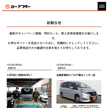
お知らせ
最新のキャンペーン情報、特別セール、新入荷車両情報をお届けしま
す。
お得なオファーを見逃さないために、定期的にチェックしてください。
品質保証付きの厳選中古車を揃えてお待ちしております。
2022年12月10日
/
2022年12月10日
/
船橋本社
船橋本社
12月9日ご納車NEWS
在庫車輌紹介??in千葉北インター店