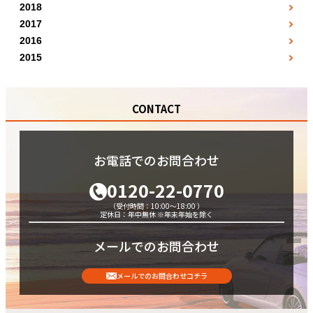
10月
12月
●
9月
●
2018
4月
●
5月
●
6月
●
7月
●
●
1月
11月
●
●
2017
10月
5月
●
6月
●
7月
●
8月
●
1月
●
2月
●
12月
●
2016
●
11月
6月
●
7月
●
8月
●
5月
●
2月
●
3月
●
2015
●
12月
7月
●
8月
●
9月
7月
●
7月
●
●
5月
●
4月
●
●
8月
9月
●
10月
11月
●
10月
●
●
6月
●
7月
●
●
9月
10月
●
11月
CONTACT
●
11月
●
9月
●
8月
●
●
10月
11月
●
12月
●
12月
●
10月
●
9月
●
●
11月
12月
●
●
11月
10月
●
●
お電話でのお問合わせ
12月
●
12月
●
0120-22-0770
（受付時間：10:00～18:00 ）
定休日：年中無休 ※年末年始を除く
メールでのお問合わせ
メールでのお問合わせコチラ