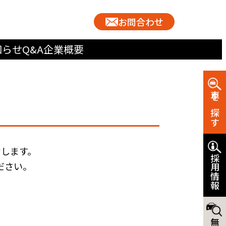
お問合わせ
知らせ
Q&A
企業概要
車を探す
します。
採用情報
ださい。
。