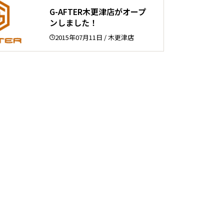
G-AFTER木更津店がオープ
ンしました！
2015年07月11日
/
木更津店