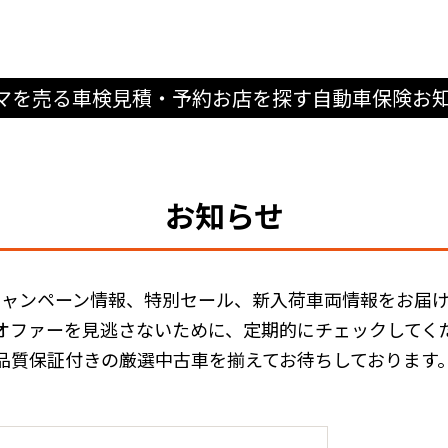
マを売る
車検見積・予約
お店を探す
自動車保険
お
お知らせ
キャンペーン情報、特別セール、新入荷車両情報をお届け
オファーを見逃さないために、定期的にチェックしてく
品質保証付きの厳選中古車を揃えてお待ちしております