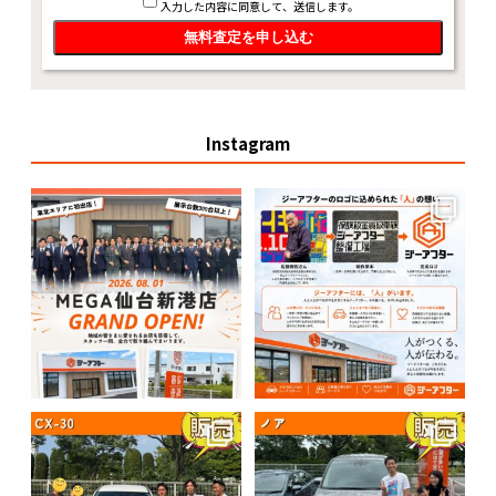
入力した内容に同意して、送信します。
Instagram
MEGA仙台新港店 GRAND
【新ロゴ導入のお知らせ】
OPEN！
...
このたび、株式会社ジーアフター
のロゴが新しくなりました。
...
7
0
9
0
7月19日ご納車NEWS
7月18日ご納車NEWS
*:.＊.:*:｡∞｡:*:.＊.:*:｡∞｡:*:.＊.:*
...
*:.＊.:*:｡∞｡:*:.＊.:*:｡∞｡:*:.＊.:*
...
3
0
4
0