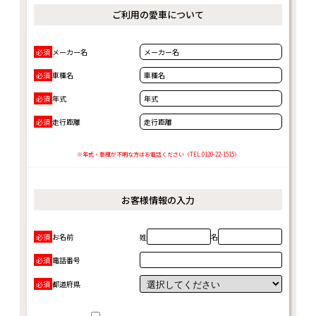
ご利用の愛車について
必須
メーカー名
メーカー名
必須
車種名
車種名
必須
年式
年式
必須
走行距離
走行距離
※年式・車種が不明な方はお電話ください（TEL.0120-22-1515）
お客様情報の入力
必須
お名前
姓
名
必須
電話番号
必須
都道府県