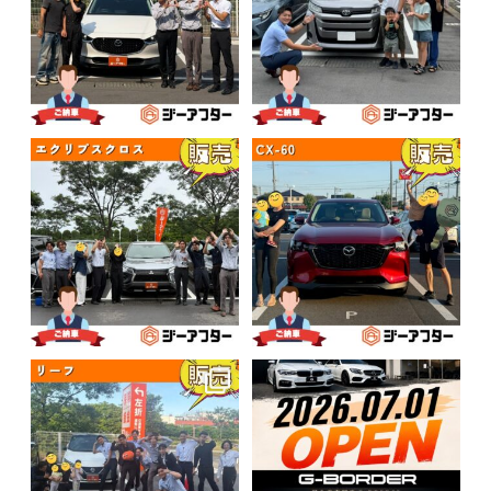
7月12日ご納車NEWS
7月10日ご納車NEWS
*:.＊.:*:｡∞｡:*:.＊.:*:｡∞｡:*:.＊.:*
...
*:.＊.:*:｡∞｡:*:.＊.:*:｡∞｡:*:.＊.:*
...
6
0
6
0
7月4日ご納車NEWS
千葉エリアからのお知らせ！
*:.＊.:*:｡∞｡:*:.＊.:*:｡∞｡:*:.＊.:*
...
2026.07.01
6
0
ジーアフターから新たに
...
7
0