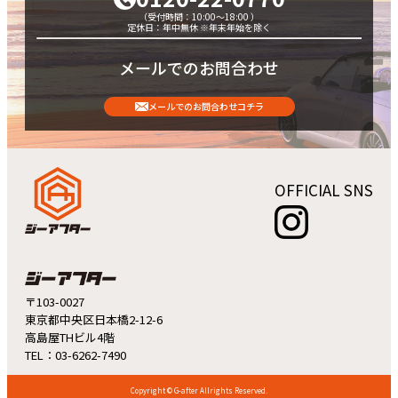
（受付時間：10:00～18:00 ）
定休日：年中無休 ※年末年始を除く
メールでのお問合わせ
メールでのお問合わせコチラ
OFFICIAL SNS
〒103-0027
東京都中央区日本橋2-12-6
高島屋THビル4階
TEL：03-6262-7490
Copyright © G-after Allrights Reserved.