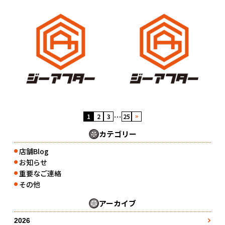
…
1
2
3
25
カテゴリー
店舗Blog
●
お知らせ
●
重要なご連絡
●
その他
●
アーカイブ
2026