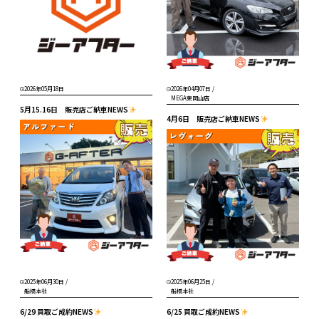
2026年05月18日
2026年04月07日
/
MEGA東岡山店
5月15.16日 販売店ご納車NEWS
4月6日 販売店ご納車NEWS
2025年06月30日
/
2025年06月25日
/
船橋本社
船橋本社
6/29 買取ご成約NEWS
6/25 買取ご成約NEWS