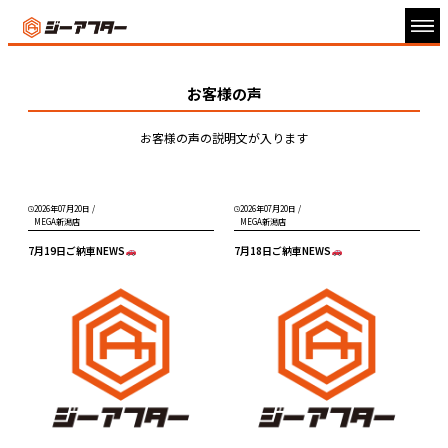
お客様の声
お客様の声の説明文が入ります
2026年07月20日
/
2026年07月20日
/
MEGA新潟店
MEGA新潟店
7月19日ご納車NEWS
7月18日ご納車NEWS