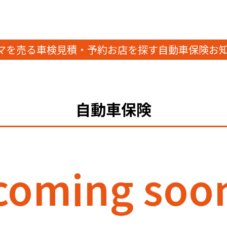
マを売る
車検見積・予約
お店を探す
自動車保険
お
自動車保険
coming soo