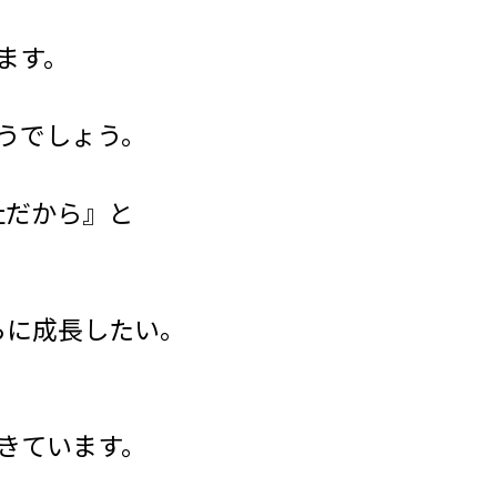
ます。
。
うでしょう。
社だから』と
らに成長したい。
きています。