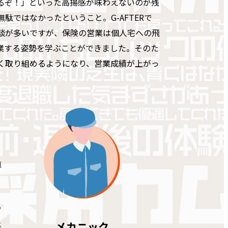
するぞ！」といった高揚感が味わえないのが残
ではなかったということ。G-AFTERで
談が多いですが、保険の営業は個人宅への飛
業する姿勢を学ぶことができました。そのた
く取り組めるようになり、営業成績が上がっ
車
、
ず
メカニック
感