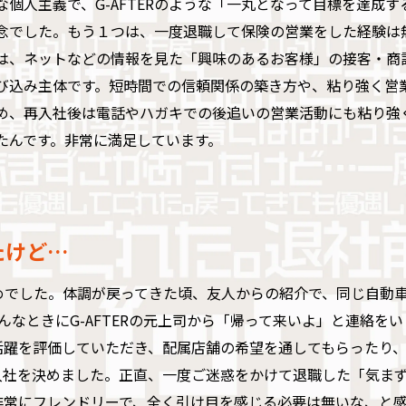
な個人主義で、G-AFTERのような「一丸となって目標を達成
念でした。もう１つは、一度退職して保険の営業をした経験は無駄
は、ネットなどの情報を見た「興味のあるお客様」の接客・商
び込み主体です。短時間での信頼関係の築き方や、粘り強く営
め、再入社後は電話やハガキでの後追いの営業活動にも粘り強
たんです。非常に満足しています。
たけど…
ためでした。体調が戻ってきた頃、友人からの紹介で、同じ自動
なときにG-AFTERの元上司から「帰って来いよ」と連絡をい
活躍を評価していただき、配属店舗の希望を通してもらったり
入社を決めました。正直、一度ご迷惑をかけて退職した「気ま
非常にフレンドリーで、全く引け目を感じる必要は無いな、と