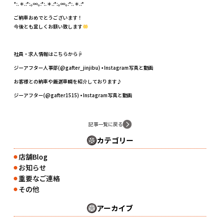
*:.＊.:*:｡∞｡:*:.＊.:*:｡∞｡:*:.＊.:*
ご納車おめでとうございます！
今後とも宜しくお願い致します
社員・求人情報はこちらから☟
ジーアフター人事部(@gafter_jinjibu) • Instagram写真と動画
お客様との納車や厳選車輌を紹介しております♪
ジーアフター(@gafter1515) • Instagram写真と動画
記事一覧に戻る
カテゴリー
店舗Blog
●
お知らせ
●
重要なご連絡
●
その他
●
アーカイブ