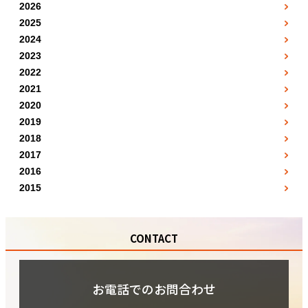
2026
3月
●
2025
1月
4月
●
●
2024
1月
2月
●
5月
●
2023
●
1月
2月
●
3月
●
2022
7月
●
●
1月
2月
●
3月
●
2021
4月
●
8月
●
●
7月
2月
●
3月
●
2020
4月
●
5月
●
●
5月
8月
●
3月
●
2019
4月
●
5月
●
6月
●
●
10月
12月
●
9月
●
2018
4月
●
5月
●
6月
●
7月
●
●
1月
11月
●
●
2017
10月
5月
●
6月
●
7月
●
8月
●
1月
●
2月
●
12月
●
2016
●
11月
6月
●
7月
●
8月
●
5月
●
2月
●
3月
●
2015
●
12月
7月
●
8月
●
9月
7月
●
7月
●
●
5月
●
4月
●
●
8月
9月
●
10月
11月
●
10月
●
●
6月
●
7月
●
●
9月
10月
●
11月
CONTACT
●
11月
●
9月
●
8月
●
●
10月
11月
●
12月
●
12月
●
10月
●
9月
●
●
11月
12月
●
●
11月
10月
●
●
お電話でのお問合わせ
12月
●
12月
●