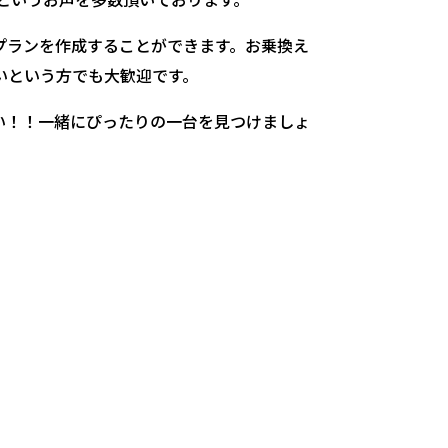
プランを作成することができます。お乗換え
いという方でも大歓迎です。
い！！一緒にぴったりの一台を見つけましょ