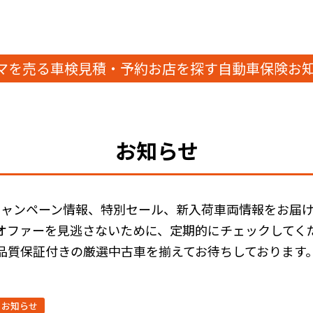
マを売る
車検見積・予約
お店を探す
自動車保険
お
お知らせ
キャンペーン情報、特別セール、新入荷車両情報をお届け
オファーを見逃さないために、定期的にチェックしてく
品質保証付きの厳選中古車を揃えてお待ちしております
お知らせ