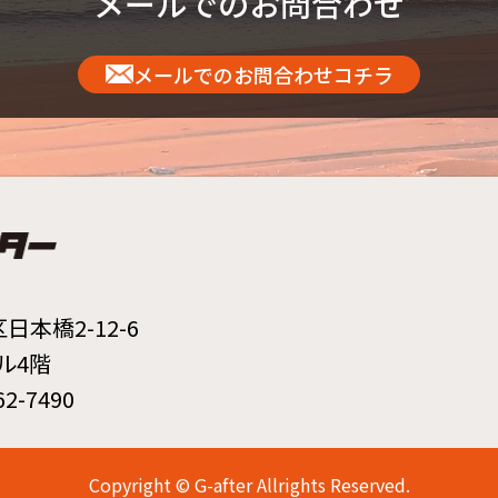
メールでのお問合わせ
メールでのお問合わせコチラ
本橋2-12-6
ル4階
2-7490
Copyright © G-after Allrights Reserved.