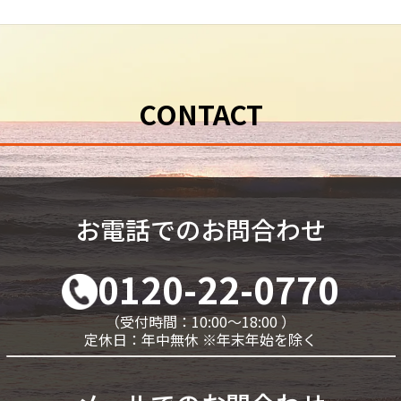
CONTACT
お電話でのお問合わせ
0120-22-0770
（受付時間：10:00～18:00 ）
定休日：年中無休 ※年末年始を除く