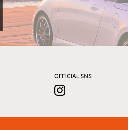
OFFICIAL SNS