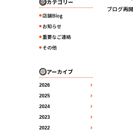
カテゴリー
ブログ再
店舗Blog
●
お知らせ
●
重要なご連絡
●
その他
●
アーカイブ
2026
3月
●
2025
1月
4月
●
●
2024
1月
2月
5月
●
●
●
2023
1月
2月
3月
7月
●
●
●
●
2022