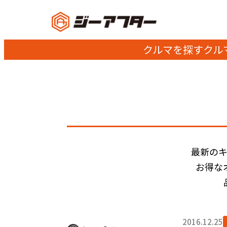
クルマを探す
クル
最新の
お得な
2016.12.25