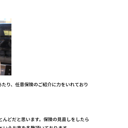
あたり、任意保険のご紹介に力をいれており
とんどだと思います。保険の見直しをしたら
というお声を多数頂いております。