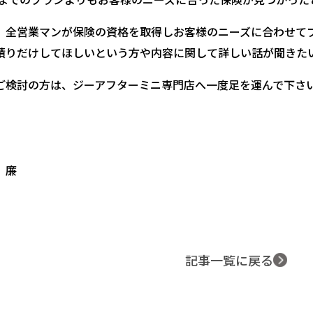
、全営業マンが保険の資格を取得しお客様のニーズに合わせて
積りだけしてほしいという方や内容に関して詳しい話が聞きた
ご検討の方は、ジーアフターミニ専門店へ一度足を運んで下さ
 廉
記事一覧に戻る