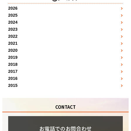
2026
3月
●
2025
1月
4月
●
●
2024
1月
2月
●
5月
●
2023
●
1月
2月
●
3月
●
2022
7月
●
●
1月
2月
●
3月
●
2021
4月
●
8月
●
●
7月
2月
●
3月
●
2020
4月
●
5月
●
●
5月
8月
●
3月
●
2019
4月
●
5月
●
6月
●
●
10月
12月
●
9月
●
2018
4月
●
5月
●
6月
●
7月
●
●
1月
11月
●
●
2017
10月
5月
●
6月
●
7月
●
8月
●
1月
●
2月
●
12月
●
2016
●
11月
6月
●
7月
●
8月
●
5月
●
2月
●
3月
●
2015
●
12月
7月
●
8月
●
9月
7月
●
7月
●
●
5月
●
4月
●
●
8月
9月
●
10月
11月
●
10月
●
●
6月
●
7月
●
●
9月
10月
●
11月
CONTACT
●
11月
●
9月
●
8月
●
●
10月
11月
●
12月
●
12月
●
10月
●
9月
●
●
11月
12月
●
●
11月
10月
●
●
お電話でのお問合わせ
12月
●