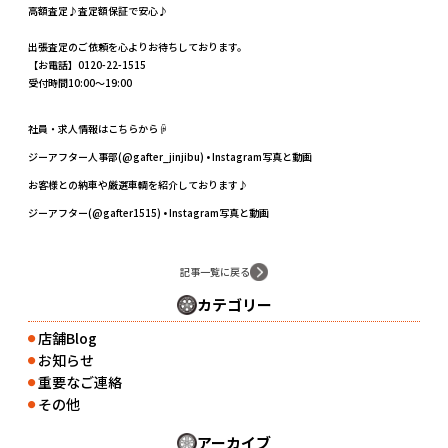
高額査定♪査定額保証で安心♪
出張査定のご依頼を心よりお待ちしております。
【お電話】
0120-22-1515
受付時間
10:00〜19:00
社員・求人情報はこちらから☟
ジーアフター人事部(@gafter_jinjibu) • Instagram写真と動画
お客様との納車や厳選車輌を紹介しております♪
ジーアフター(@gafter1515) • Instagram写真と動画
記事一覧に戻る
カテゴリー
店舗Blog
●
お知らせ
●
重要なご連絡
●
その他
●
アーカイブ