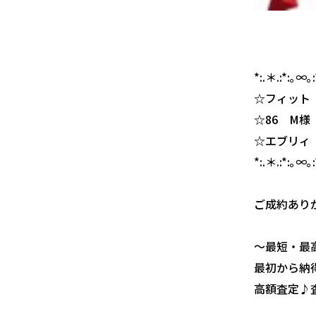
*:.＊.:*:｡∞｡:
☆フィット
☆86 M様
☆エブリィ
*:.＊.:*:｡∞｡:
ご成約あり
〜最短・最
最初から納
高額査定♪