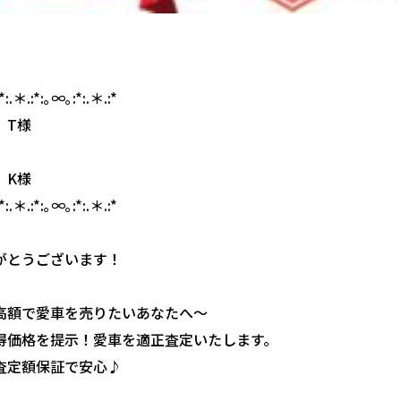
*:.＊.:*:｡∞｡:*:.＊.:*
 T様
 K様
*:.＊.:*:｡∞｡:*:.＊.:*
がとうございます！
高額で愛車を売りたいあなたへ〜
得価格を提示！愛車を適正査定いたします。
査定額保証で安心♪