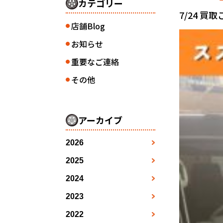
カテゴリー
7/24 買
店舗Blog
●
お知らせ
●
重要なご連絡
●
その他
●
アーカイブ
2026
3月
●
2025
1月
4月
●
●
2024
1月
2月
5月
●
●
●
2023
1月
2月
3月
7月
●
●
●
●
2022