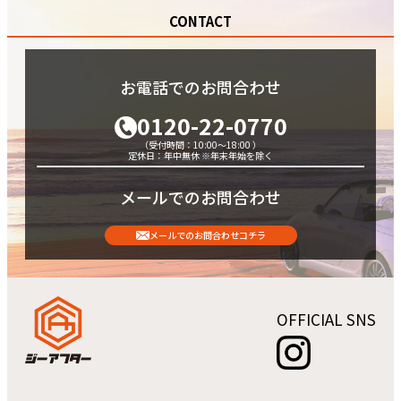
6月
7月
●
●
9月
10月
●
11月
CONTACT
●
11月
●
9月
●
8月
●
●
10月
11月
●
12月
●
12月
●
10月
●
9月
●
●
11月
12月
●
●
11月
10月
●
●
お電話でのお問合わせ
12月
●
12月
●
0120-22-0770
（受付時間：10:00～18:00 ）
定休日：年中無休 ※年末年始を除く
メールでのお問合わせ
メールでのお問合わせコチラ
OFFICIAL SNS