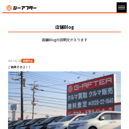
店舗Blog
店舗Blogの説明文が入ります
店舗Blog
2017.02.19
ご納車その２！！