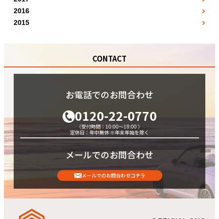
10月
5月
●
6月
●
7月
●
8月
●
1月
●
2月
●
12月
●
2016
●
11月
6月
●
7月
●
8月
●
5月
●
2月
●
3月
●
2015
●
12月
7月
●
8月
●
9月
7月
●
7月
●
●
5月
●
4月
●
●
8月
9月
●
10月
11月
●
10月
●
●
6月
●
7月
●
●
9月
10月
●
11月
CONTACT
●
11月
●
9月
●
8月
●
●
10月
11月
●
12月
●
12月
●
10月
●
9月
●
●
11月
12月
●
●
11月
10月
●
●
お電話でのお問合わせ
12月
●
12月
●
0120-22-0770
（受付時間：10:00～18:00 ）
定休日：年中無休 ※年末年始を除く
メールでのお問合わせ
メールでのお問合わせコチラ