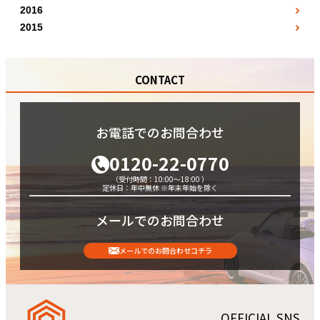
7月
8月
●
1月
●
2月
●
12月
●
2016
●
11月
6月
●
7月
●
8月
●
5月
●
2月
●
3月
●
2015
●
12月
7月
●
8月
●
9月
7月
●
7月
●
●
5月
●
4月
●
●
8月
9月
●
10月
11月
●
10月
●
●
6月
●
7月
●
●
9月
10月
●
11月
CONTACT
●
11月
●
9月
●
8月
●
●
10月
11月
●
12月
●
12月
●
10月
●
9月
●
●
11月
12月
●
●
11月
10月
●
●
お電話でのお問合わせ
12月
●
12月
●
0120-22-0770
（受付時間：10:00～18:00 ）
定休日：年中無休 ※年末年始を除く
メールでのお問合わせ
メールでのお問合わせコチラ
OFFICIAL SNS