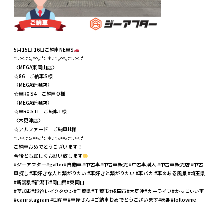
5月15日.16日ご納車NEWS
*:.＊.:*:｡∞｡:*:.＊.:*:｡∞｡:*:.＊.:*
〈MEGA東岡山店〉
☆86 ご納車S様
〈MEGA新潟店〉
☆WRX S4 ご納車O様
〈MEGA新潟店〉
☆WRX STI ご納車T様
〈木更津店〉
☆アルファード ご納車H様
*:.＊.:*:｡∞｡:*:.＊.:*:｡∞｡:*:.＊.:*
ご納車おめでとうございます！
今後とも宜しくお願い致します
#ジーアフター#gafter#自動車 #中古車#中古車販売 #中古車購入 #中古車販売店 #中古
車探し #車好きな人と繋がりたい #車好きと繋がりたい #車バカ #車のある風景 #埼玉県
#新潟県#新潟市#岡山県#東岡山
#草加市#越谷レイクタウン#千葉県#千葉市#成田市#木更津#カーライフ#かっこいい車
#carinstagram #国産車#車屋さん #ご納車おめでとうございます#感謝#followme