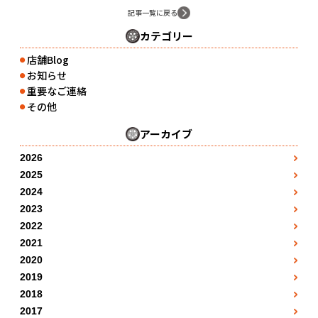
記事一覧に戻る
カテゴリー
店舗Blog
●
お知らせ
●
重要なご連絡
●
その他
●
アーカイブ
2026
3月
●
2025
1月
4月
●
●
2024
1月
2月
●
5月
●
2023
●
1月
2月
●
3月
●
2022
7月
●
●
1月
2月
●
3月
●
2021
4月
●
8月
●
●
7月
2月
●
3月
●
2020
4月
●
5月
●
●
5月
8月
●
3月
●
2019
4月
●
5月
●
6月
●
●
10月
12月
●
9月
●
2018
4月
●
5月
●
6月
●
7月
●
●
1月
11月
●
●
2017
10月
5月
●
6月
●
●