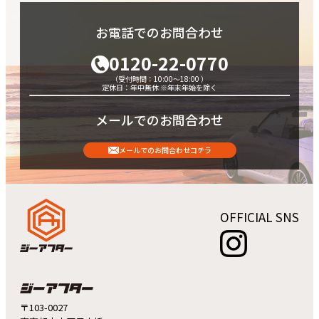
10月
9月
●
●
11月
12月
●
●
11月
10月
●
●
お電話でのお問合わせ
12月
●
12月
●
0120-22-0770
（受付時間：10:00～18:00 ）
定休日：年中無休 ※年末年始を除く
メールでのお問合わせ
メールでのお問合わせコチラ
OFFICIAL SNS
〒103-0027