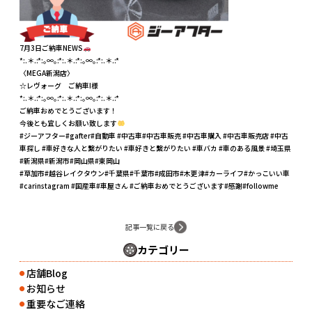
7月3日ご納車NEWS
*:.＊.:*:｡∞｡:*:.＊.:*:｡∞｡:*:.＊.:*
〈MEGA新潟店〉
☆レヴォーグ ご納車I様
*:.＊.:*:｡∞｡:*:.＊.:*:｡∞｡:*:.＊.:*
ご納車おめでとうございます！
今後とも宜しくお願い致します
#ジーアフター#gafter#自動車 #中古車#中古車販売 #中古車購入 #中古車販売店 #中古
車探し #車好きな人と繋がりたい #車好きと繋がりたい #車バカ #車のある風景 #埼玉県
#新潟県#新潟市#岡山県#東岡山
#草加市#越谷レイクタウン#千葉県#千葉市#成田市#木更津#カーライフ#かっこいい車
#carinstagram #国産車#車屋さん #ご納車おめでとうございます#感謝#followme
記事一覧に戻る
カテゴリー
店舗Blog
●
お知らせ
●
重要なご連絡
●