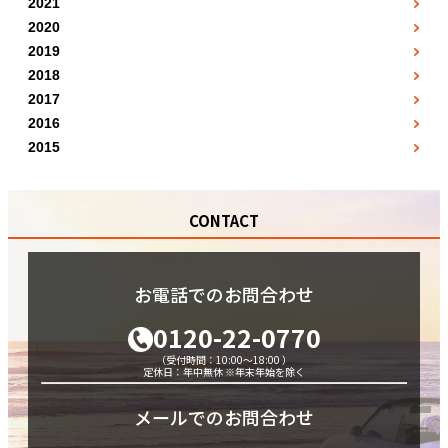
3月
2021
4月
●
8月
●
●
7月
2月
●
3月
●
2020
4月
●
5月
●
●
5月
8月
●
3月
●
2019
4月
●
5月
●
6月
●
●
10月
12月
●
9月
●
2018
4月
●
5月
●
6月
●
7月
●
●
1月
11月
●
●
2017
10月
5月
●
6月
●
7月
●
8月
●
1月
●
2月
●
12月
●
2016
●
11月
6月
●
7月
●
8月
●
5月
●
2月
●
3月
●
2015
●
12月
7月
●
8月
●
9月
7月
●
7月
●
●
5月
●
4月
●
●
8月
9月
●
10月
11月
●
10月
●
●
6月
●
7月
●
●
9月
10月
●
11月
CONTACT
●
11月
●
9月
●
8月
●
●
10月
11月
●
12月
●
12月
●
10月
●
9月
●
●
11月
12月
●
●
11月
10月
●
●
お電話でのお問合わせ
12月
●
12月
●
0120-22-0770
（受付時間：10:00～18:00 ）
定休日：年中無休 ※年末年始を除く
メールでのお問合わせ