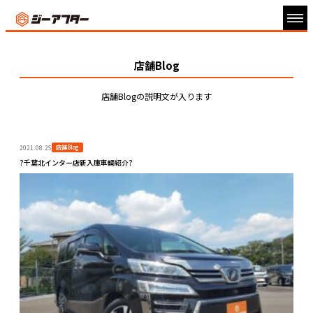
店舗Blog
店舗Blogの説明文が入ります
店舗Blog
2021.08.25
?千葉北インター店新入庫車輌紹介?