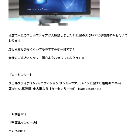
当店で人気のヴェルファイアが入庫致しました！11型の大きいナビや後席ﾓﾆﾀｰも付いて
おります！
走行距離も少なくとってもおすすめな一台です！
皆様のご来店スタッフ一同心よりお待ちしております☺
【カーセンサー】
ヴェルファイア 2.5 Z Gエディション サンルーフアルパイン11型ナビ後席モニター(千
葉)の中古車詳細 | 中古車なら【カーセンサーnet】 (carsensor.net)
↓お問合せ↓
【千葉北インター店】
〒262-0011