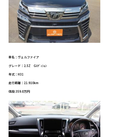
車名：ヴェルファイア
グレード：2.5Z Gｴﾃﾞｨｼｮﾝ
年式：H31
走行距離：21.910km
値段:359.8万円