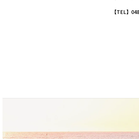
【TEL】048-