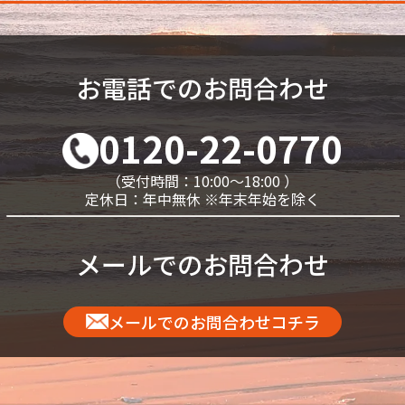
お電話でのお問合わせ
0120-22-0770
（受付時間：10:00～18:00 ）
定休日：年中無休 ※年末年始を除く
メールでのお問合わせ
メールでのお問合わせコチラ