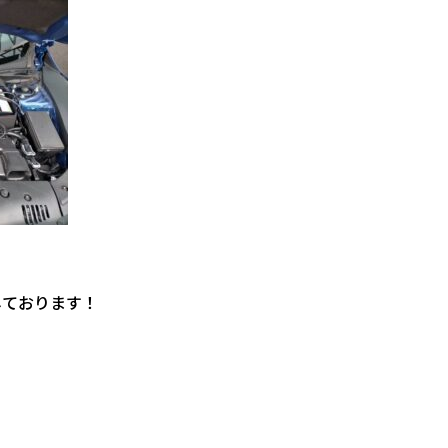
しております！