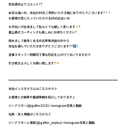
担当酒井よりコメント︎??
本日は遠い中、当社の86をご契約いただき誠にありがとうございます?！！
お客様の気に入っていただける86の出会いの
お手伝いが出来まして私もとても嬉しく思います
?
最上級のコーティングも楽しみにお待ちください?
改めまして数多くある中古車販売店の中から
当社を選んでいただきありがとうございます??‍
！
営業スタッフ一同親切丁寧な対応を心がけてまいりますので
引き続きよろしくお願い致します?
∞∞∞∞∞∞∞∞∞∞∞∞∞∞∞∞∞∞∞∞∞∞∞∞∞∞∞∞∞∞∞∞∞∞∞∞
当社インスタグラムはこちらから☟
お客様との納車や厳選車輌を紹介しております♪
ジーアフター(@gafter1515) • Instagram写真と動画
社員・求人情報はこちらから☟
ジーアフター人事部(@gafter_jinjibu) • Instagram写真と動画