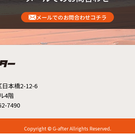
メールでのお問合わせコチラ
本橋2-12-6
ル4階
2-7490
Copyright © G-after Allrights Reserved.