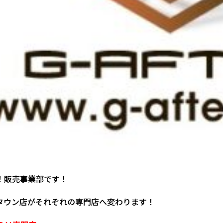
！販売事業部です！
タウン店がそれぞれの専門店へ変わります！