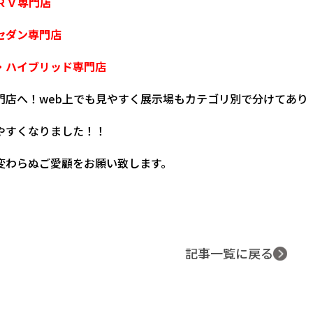
ＲＶ専門店
セダン専門店
・ハイブリッド専門店
門店へ！web上でも見やすく展示場もカテゴリ別で分けてあり
やすくなりました！！
変わらぬご愛顧をお願い致します。
記事一覧に戻る