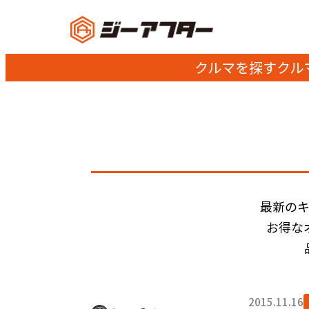
クルマを探す
クル
最新の
お得な
2015.11.16