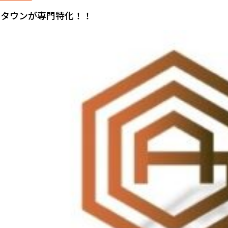
クタウンが専門特化！！