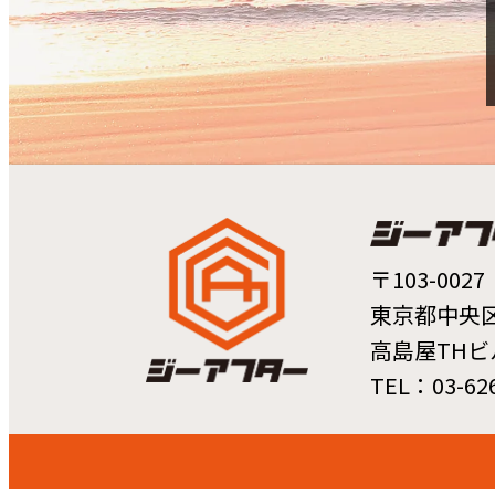
〒103-0027
東京都中央区日
高島屋THビ
TEL：03-626