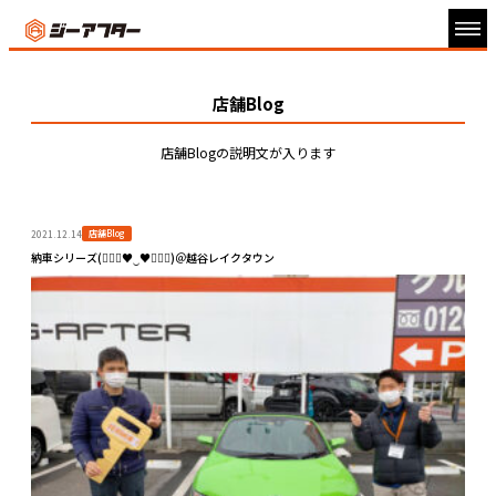
店舗Blog
店舗Blogの説明文が入ります
店舗Blog
2021.12.14
納車シリーズ(๑⃙⃘♥‿♥๑⃙⃘)＠越谷レイクタウン