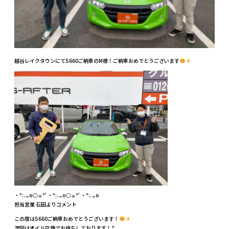
越谷レイクタウンにてS660ご納車のM様！ご納車おめでとうございます
・*:..｡o○☼*ﾟ・*:..｡o○☼*ﾟ・*:..｡o
担当営業 石田よりコメント
この度はS660ご納車おめでとうございます！
次回はオイル交換でお待ちしております！?