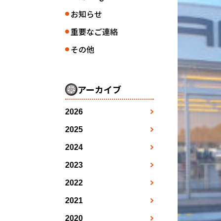
お知らせ
●
重要なご連絡
●
その他
●
アーカイブ
2026
3月
●
2025
1月
4月
●
●
2024
1月
2月
5月
●
●
●
2023
1月
2月
3月
7月
●
●
●
●
2022
1月
2月
3月
4月
8月
●
●
●
●
●
2021
7月
2月
3月
4月
5月
●
●
●
●
●
2020