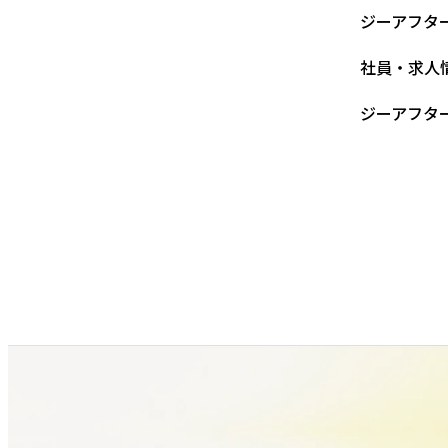
ジーアフター(@
社員・求人
ジーアフター人事