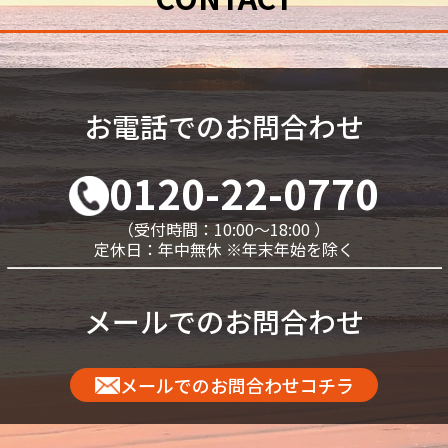
お電話でのお問合わせ
0120-22-0770
（受付時間：10:00～18:00 ）
定休日：年中無休 ※年末年始を除く
メールでのお問合わせ
メールでのお問合わせコチラ