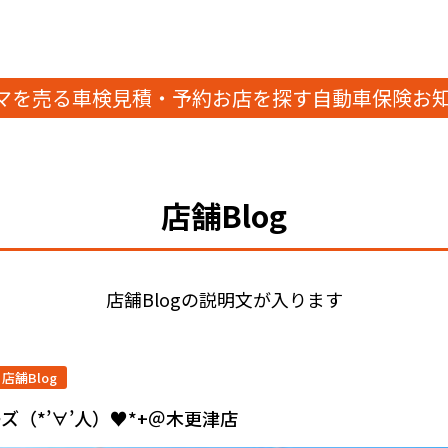
マを売る
車検見積・予約
お店を探す
自動車保険
お
店舗Blog
店舗Blogの説明文が入ります
店舗Blog
ズ（*’∀’人）♥*+＠木更津店