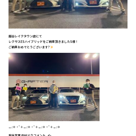
越谷レイクタウン店にて
レクサスESハイブリッドをご納車頂きましたS様！
ご納車おめでとうございます?
.｡.:✽・ﾟ＋.｡.:✽・ﾟ＋.｡.:✽・ﾟ＋.｡.:✽
担当営業 中村よりコメント_✍