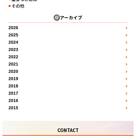
その他
●
アーカイブ
2026
3月
●
2025
1月
4月
●
●
2024
1月
2月
●
5月
●
2023
●
1月
2月
●
3月
●
2022
7月
●
●
1月
2月
●
3月
●
2021
4月
●
8月
●
●
7月
2月
●
3月
●
2020
4月
●
5月
●
●
5月
8月
●
3月
●
2019
4月
●
5月
●
6月
●
●
10月
12月
●
9月
●
2018
4月
●
5月
●
6月
●
7月
●
●
1月
11月
●
●
2017
10月
5月
●
6月
●
7月
●
8月
●
1月
●
2月
●
12月
●
2016
●
11月
6月
●
7月
●
8月
●
5月
●
2月
●
3月
●
2015
●
12月
7月
●
8月
●
9月
7月
●
7月
●
●
5月
●
4月
●
●
8月
9月
●
10月
11月
●
10月
●
●
6月
●
7月
●
●
9月
10月
●
11月
CONTACT
●
11月
●
9月
●
8月
●
●
10月
●