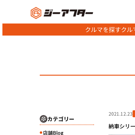
クルマを探す
クル
2021.12.23
カテゴリー
納車シリー
店舗Blog
●