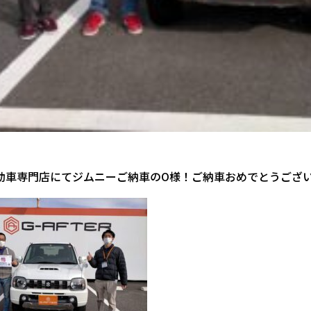
動車専門店にてジムニーご納車のO様！ご納車おめでとうござい