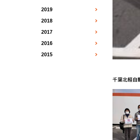
5月
8月
3月
4月
5月
6月
●
●
●
●
●
●
2019
10月
12月
9月
4月
5月
6月
●
7月
●
●
●
●
●
●
2018
1月
11月
10月
5月
6月
●
7月
●
8月
●
●
●
●
●
2017
1月
2月
12月
11月
6月
●
7月
●
8月
●
●
●
●
●
2016
5月
2月
3月
12月
●
7月
●
8月
●
9月
●
●
●
●
2015
7月
7月
5月
4月
●
●
8月
●
9月
●
10月
●
●
●
11月
10月
6月
7月
●
●
9月
●
10月
●
11月
●
●
●
千葉北軽自
11月
9月
8月
●
10月
●
11月
●
12月
●
●
●
12月
10月
9月
●
11月
●
12月
●
●
●
11月
10月
12月
●
●
●
12月
●