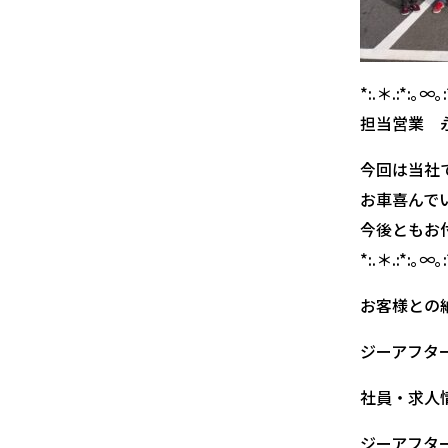
*:.＊.:*:｡∞｡:
担当営業 
今回は当社
お車喜んで
今後ともお
*:.＊.:*:｡∞｡:
お客様との
ジーアフター(@
社員・求人
ジーアフター人事