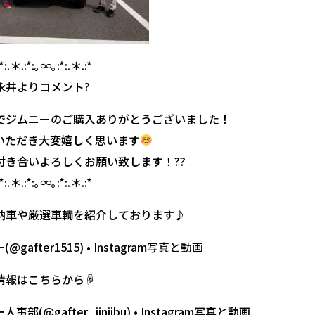
*:.＊.:*:｡∞｡:*:.＊.:*
永井よりコメント?
でジムニーのご購入ありがとうございました！
いただき大変嬉しく思います
付き合いよろしくお願い致します！??
*:.＊.:*:｡∞｡:*:.＊.:*
納車や厳選車輌を紹介しております♪
gafter1515) • Instagram写真と動画
情報はこちらから☟
部(@gafter_jinjibu) • Instagram写真と動画