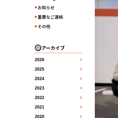
お知らせ
●
重要なご連絡
●
その他
●
アーカイブ
2026
3月
●
2025
1月
4月
●
●
2024
1月
2月
5月
●
●
●
2023
1月
2月
3月
7月
●
●
●
●
2022
1月
2月
3月
4月
8月
●
●
●
●
●
2021
7月
2月
3月
4月
5月
●
●
●
●
●
2020