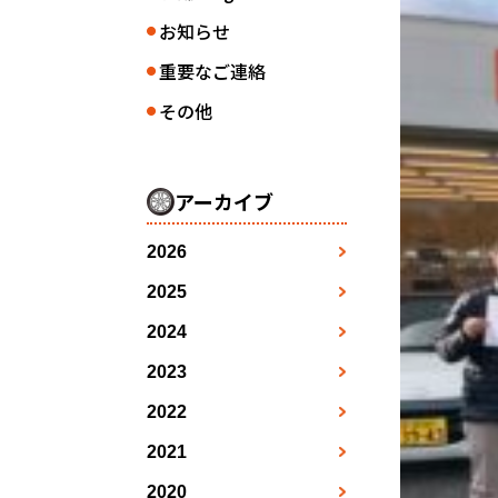
お知らせ
●
重要なご連絡
●
その他
●
アーカイブ
2026
3月
●
2025
1月
4月
●
●
2024
1月
2月
5月
●
●
●
2023
1月
2月
3月
7月
●
●
●
●
2022
1月
2月
3月
4月
8月
●
●
●
●
●
2021
7月
2月
3月
4月
5月
●
●
●
●
●
2020