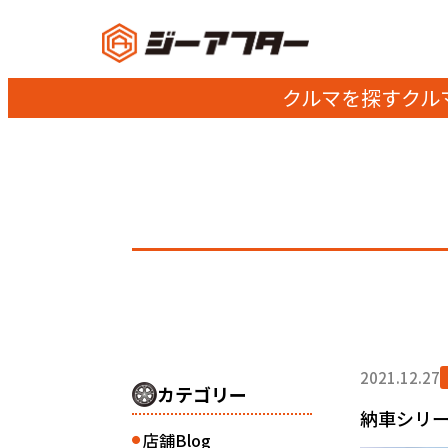
クルマを探す
クル
2021.12.27
カテゴリー
納車シリー
店舗Blog
●