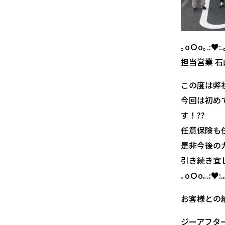
｡oＯo｡.:♥:.
担当営業 
この度は弊
今回は初め
す！??
任意保険も
是非今後のカ
引き続き宜
｡oＯo｡.:♥:.
お客様との
ジーアフター(@