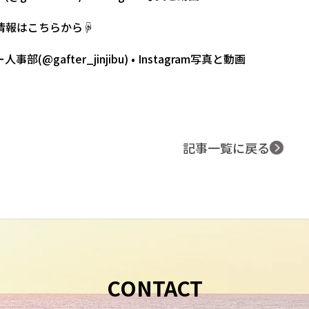
情報はこちらから☟
部(@gafter_jinjibu) • Instagram写真と動画
記事一覧に戻る
CONTACT