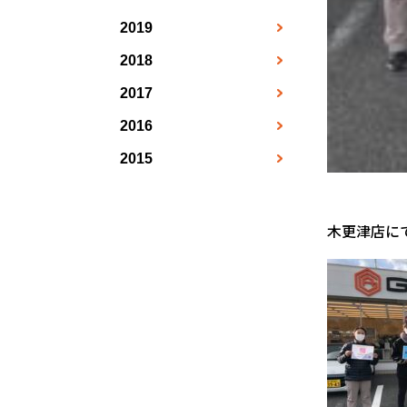
5月
8月
3月
4月
5月
6月
●
●
●
●
●
●
2019
10月
12月
9月
4月
5月
6月
●
7月
●
●
●
●
●
●
2018
1月
11月
10月
5月
6月
●
7月
●
8月
●
●
●
●
●
2017
1月
2月
12月
11月
6月
●
7月
●
8月
●
●
●
●
●
2016
5月
2月
3月
12月
●
7月
●
8月
●
9月
●
●
●
●
2015
7月
7月
5月
4月
●
●
8月
●
9月
●
10月
●
●
●
11月
10月
6月
7月
●
●
9月
●
10月
●
11月
●
●
●
木更津店に
11月
9月
8月
●
10月
●
11月
●
12月
●
●
●
12月
10月
9月
●
11月
●
12月
●
●
●
11月
10月
12月
●
●
●
12月
●