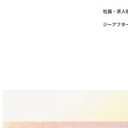
社員・求人
ジーアフター人事