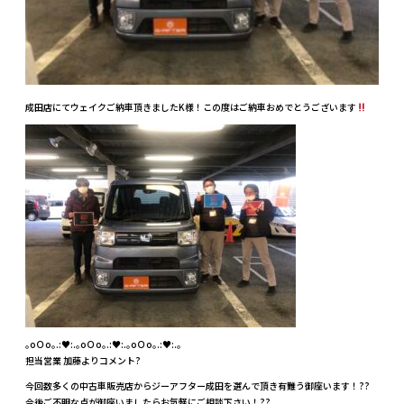
成田店にてウェイクご納車頂きましたK様！この度はご納車おめでとうございます
｡oＯo｡.:♥:.｡oＯo｡.:♥:.｡oＯo｡.:♥:.｡
担当営業 加藤よりコメント?
今回数多くの中古車販売店からジーアフター成田を選んで頂き有難う御座います！??
今後ご不明な点が御座いましたらお気軽にご相談下さい！??