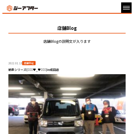
店舗Blog
店舗Blogの説明文が入ります
店舗Blog
2022.01.13
納車シリーズ(๑⃙⃘♥‿♥๑⃙⃘)in成田店