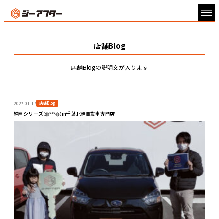
店舗Blog
店舗Blogの説明文が入ります
店舗Blog
2022.01.17
納車シリーズ꒰◍ᐡᐤᐡ◍꒱in千葉北軽自動車専門店