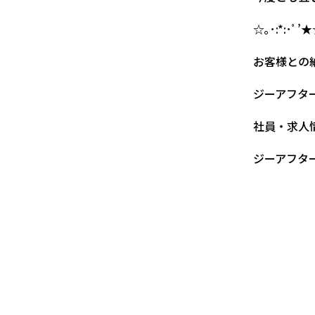
☆｡･:*:･ﾟ’★
お客様との
ジーアフター(@
社員・求人
ジーアフター人事