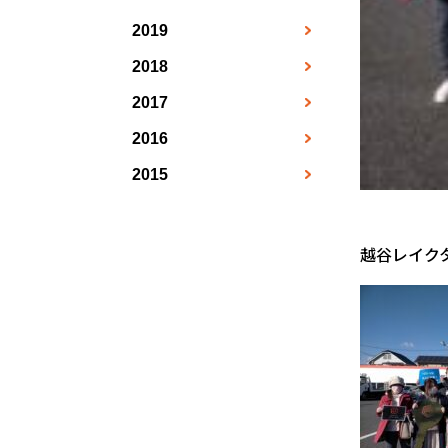
5月
8月
3月
4月
5月
6月
●
●
●
●
●
●
2019
10月
12月
9月
4月
5月
6月
●
7月
●
●
●
●
●
●
2018
1月
11月
10月
5月
6月
●
7月
●
8月
●
●
●
●
●
2017
1月
2月
12月
11月
6月
●
7月
●
8月
●
●
●
●
●
2016
5月
2月
3月
12月
●
7月
●
8月
●
9月
●
●
●
●
2015
7月
7月
5月
4月
●
●
8月
●
9月
●
10月
●
●
●
11月
10月
6月
7月
●
●
9月
●
10月
●
11月
●
●
●
越谷レイク
11月
9月
8月
●
10月
●
11月
●
12月
●
●
●
12月
10月
9月
●
11月
●
12月
●
●
●
11月
10月
12月
●
●
●
12月
●