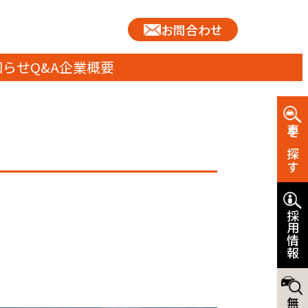
お問合わせ
知らせ
Q&A
企業概要
車を探す
採用情報