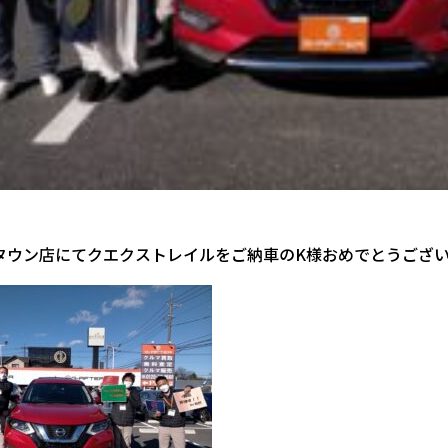
タウン店にてクエクストレイルをご納車のK様おめでとうござい