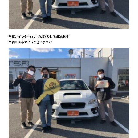
千葉北インター店にてWRX S4ご納車のH様！
ご納車おめでとうございます??