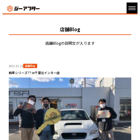
店舗Blog
店舗Blogの説明文が入ります
店舗Blog
2022.01.22
納車シリーズ?? in千葉北インター店