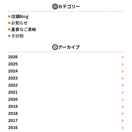
カテゴリー
店舗Blog
●
お知らせ
●
重要なご連絡
●
その他
●
アーカイブ
2026
3月
●
2025
1月
4月
●
●
2024
1月
2月
●
5月
●
2023
●
1月
2月
●
3月
●
2022
7月
●
●
1月
2月
●
3月
●
2021
4月
●
8月
●
●
7月
2月
●
3月
●
2020
4月
●
5月
●
●
5月
8月
●
3月
●
2019
4月
●
5月
●
6月
●
●
10月
12月
●
9月
●
2018
4月
●
5月
●
6月
●
7月
●
●
1月
11月
●
●
2017
10月
5月
●
6月
●
7月
●
8月
●
1月
●
2月
●
12月
●
2016
●
11月
6月
●
7月
●
8月
●
●