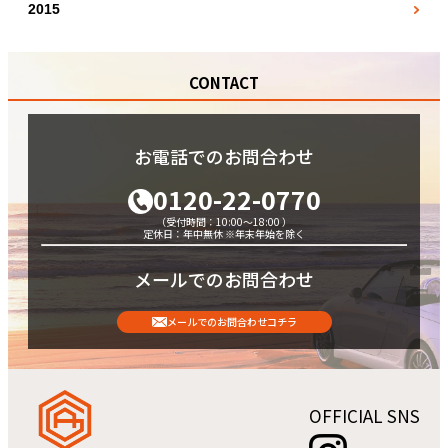
5月
2月
●
3月
●
2015
●
12月
7月
●
8月
●
9月
7月
●
7月
●
●
5月
●
4月
●
●
8月
9月
●
10月
11月
●
10月
●
●
6月
●
7月
●
●
9月
10月
●
11月
CONTACT
●
11月
●
9月
●
8月
●
●
10月
11月
●
12月
●
12月
●
10月
●
9月
●
●
11月
12月
●
●
11月
10月
●
●
お電話でのお問合わせ
12月
●
12月
●
0120-22-0770
（受付時間：10:00～18:00 ）
定休日：年中無休 ※年末年始を除く
メールでのお問合わせ
メールでのお問合わせコチラ
OFFICIAL SNS