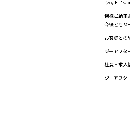
♡o｡+..:*♡o｡
皆様ご納車お
今後ともジ
お客様との
ジーアフター(@
社員・求人
ジーアフター人事