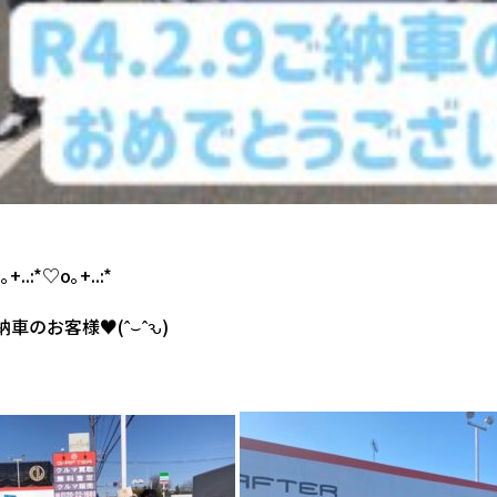
+..:*♡o｡+..:*
納車のお客様♥(ˆ⌣ˆԅ)