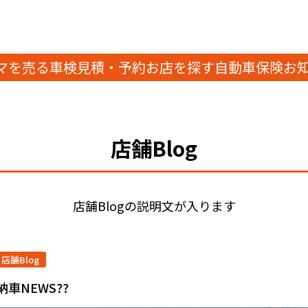
マを売る
車検見積・予約
お店を探す
自動車保険
お
店舗Blog
店舗Blogの説明文が入ります
店舗Blog
車NEWS??