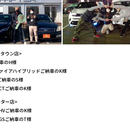
クタウン店>
納車のH様
ファイアハイブリッドご納車のK様
4ご納車のS様
CTご納車のK様
ンター店>
HVご納車のK様
GSご納車のT様