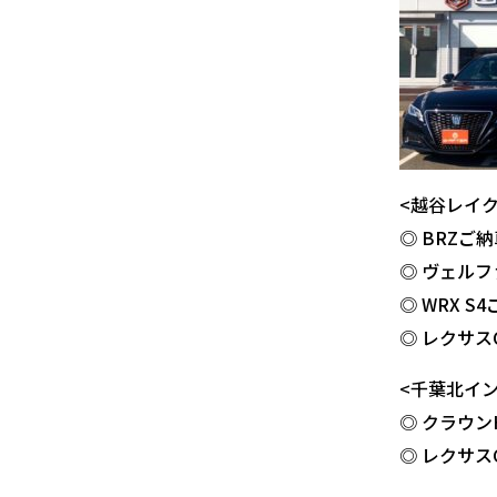
<越谷レイ
◎ BRZご
◎ ヴェル
◎ WRX S
◎ レクサス
<千葉北イ
◎ クラウン
◎ レクサス