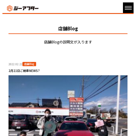
店舗Blog
店舗Blogの説明文が入ります
店舗Blog
2022.02.22
2月21日ご納車NEWS?