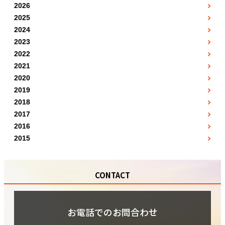
2026
3月
●
2025
1月
4月
●
●
2024
1月
2月
●
5月
●
2023
●
1月
2月
●
3月
●
2022
7月
●
●
1月
2月
●
3月
●
2021
4月
●
8月
●
●
7月
2月
●
3月
●
2020
4月
●
5月
●
●
5月
8月
●
3月
●
2019
4月
●
5月
●
6月
●
●
10月
12月
●
9月
●
2018
4月
●
5月
●
6月
●
7月
●
●
1月
11月
●
●
2017
10月
5月
●
6月
●
7月
●
8月
●
1月
●
2月
●
12月
●
2016
●
11月
6月
●
7月
●
8月
●
5月
●
2月
●
3月
●
2015
●
12月
7月
●
8月
●
9月
7月
●
7月
●
●
5月
●
4月
●
●
8月
9月
●
10月
11月
●
10月
●
●
6月
●
7月
●
●
9月
10月
●
11月
CONTACT
●
11月
●
9月
●
8月
●
●
10月
11月
●
12月
●
12月
●
10月
●
9月
●
●
11月
12月
●
●
11月
10月
●
●
お電話でのお問合わせ
12月
●
12月
●