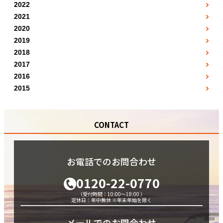
1月
2月
●
3月
●
2022
7月
●
●
1月
2月
●
3月
●
2021
4月
●
8月
●
●
7月
2月
●
3月
●
2020
4月
●
5月
●
●
5月
8月
●
3月
●
2019
4月
●
5月
●
6月
●
●
10月
12月
●
9月
●
2018
4月
●
5月
●
6月
●
7月
●
●
1月
11月
●
●
2017
10月
5月
●
6月
●
7月
●
8月
●
1月
●
2月
●
12月
●
2016
●
11月
6月
●
7月
●
8月
●
5月
●
2月
●
3月
●
2015
●
12月
7月
●
8月
●
9月
7月
●
7月
●
●
5月
●
4月
●
●
8月
9月
●
10月
11月
●
10月
●
●
6月
●
7月
●
●
9月
10月
●
11月
CONTACT
●
11月
●
9月
●
8月
●
●
10月
11月
●
12月
●
12月
●
10月
●
9月
●
●
11月
12月
●
●
11月
10月
●
●
お電話でのお問合わせ
12月
●
12月
●
0120-22-0770
（受付時間：10:00～18:00 ）
定休日：年中無休 ※年末年始を除く
メールでのお問合わせ