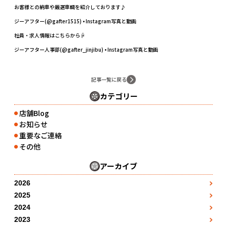
お客様との納車や厳選車輌を紹介しております♪
ジーアフター(@gafter1515) • Instagram写真と動画
社員・求人情報はこちらから☟
ジーアフター人事部(@gafter_jinjibu) • Instagram写真と動画
記事一覧に戻る
カテゴリー
店舗Blog
●
お知らせ
●
重要なご連絡
●
その他
●
アーカイブ
2026
3月
●
2025
1月
4月
●
●
2024
1月
2月
●
5月
●
2023
●