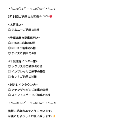
・*:..｡o○☼*ﾟ・*:..｡o○☼*ﾟ・*:..｡o
3月14日ご納車のお客様-⁽ -´꒳`⁾-
<木更津店>
◎ ジムニーご納車のK様
<千葉北軽自動車専門店>
◎ S660ご納車のK様
◎ NBOXご納車のS様
◎ デイズご納車のA様
<千葉北軽インター店>
◎ レクサスISご納車のO様
◎ インプレッサご納車のN様
◎ セレナご納車のM様
<越谷レイクタウン店>
◎ アテンザセダンご納車のO様
◎ スイフトスポーツご納車のA様
・*:..｡o○☼*ﾟ・*:..｡o○☼*ﾟ・*:..｡o○
皆様ご納車おめでとうございます?
今後ともよろしくお願い致します?