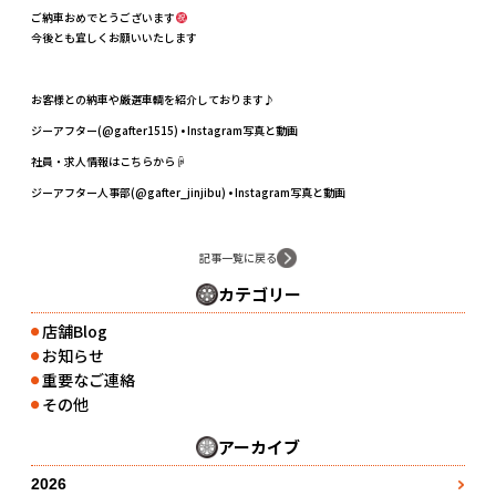
ご納車おめでとうございます
今後とも宜しくお願いいたします
お客様との納車や厳選車輌を紹介しております♪
ジーアフター(@gafter1515) • Instagram写真と動画
社員・求人情報はこちらから☟
ジーアフター人事部(@gafter_jinjibu) • Instagram写真と動画
記事一覧に戻る
カテゴリー
店舗Blog
●
お知らせ
●
重要なご連絡
●
その他
●
アーカイブ
2026