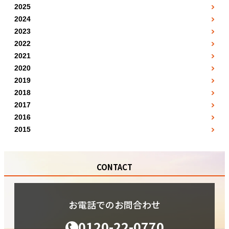
3月
●
2025
1月
4月
●
●
2024
1月
2月
●
5月
●
2023
●
1月
2月
●
3月
●
2022
7月
●
●
1月
2月
●
3月
●
2021
4月
●
8月
●
●
7月
2月
●
3月
●
2020
4月
●
5月
●
●
5月
8月
●
3月
●
2019
4月
●
5月
●
6月
●
●
10月
12月
●
9月
●
2018
4月
●
5月
●
6月
●
7月
●
●
1月
11月
●
●
2017
10月
5月
●
6月
●
7月
●
8月
●
1月
●
2月
●
12月
●
2016
●
11月
6月
●
7月
●
8月
●
5月
●
2月
●
3月
●
2015
●
12月
7月
●
8月
●
9月
7月
●
7月
●
●
5月
●
4月
●
●
8月
9月
●
10月
11月
●
10月
●
●
6月
●
7月
●
●
9月
10月
●
11月
CONTACT
●
11月
●
9月
●
8月
●
●
10月
11月
●
12月
●
12月
●
10月
●
9月
●
●
11月
12月
●
●
11月
10月
●
●
お電話でのお問合わせ
12月
●
12月
●
0120-22-0770