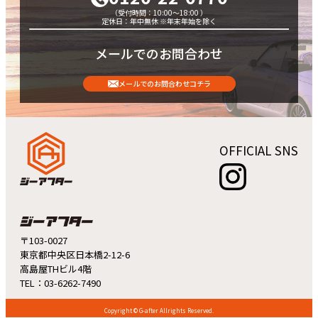
（受付時間：10:00～18:00 ）
定休日：年中無休 ※年末年始を除く
メールでのお問合わせ
メールでのお問合わせコチラ
OFFICIAL SNS
〒103-0027
東京都中央区日本橋2-12-6
高島屋THビル4階
TEL：03-6262-7490
Copyright © G-after Allrights Reserved.