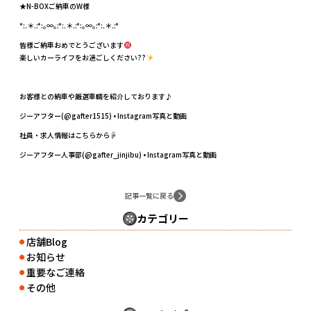
★N-BOXご納車のW様
*:.＊.:*:｡∞｡:*:.＊.:*:｡∞｡:*:.＊.:*
皆様ご納車おめでとうございます
楽しいカーライフをお過ごしください??
お客様との納車や厳選車輌を紹介しております♪
ジーアフター(@gafter1515) • Instagram写真と動画
社員・求人情報はこちらから☟
ジーアフター人事部(@gafter_jinjibu) • Instagram写真と動画
記事一覧に戻る
カテゴリー
店舗Blog
●
お知らせ
●
重要なご連絡
●
その他
●