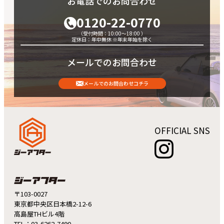
お電話でのお問合わせ
12月
●
12月
●
0120-22-0770
（受付時間：10:00～18:00 ）
定休日：年中無休 ※年末年始を除く
メールでのお問合わせ
メールでのお問合わせコチラ
OFFICIAL SNS
〒103-0027
東京都中央区日本橋2-12-6
高島屋THビル4階
TEL：03-6262-7490