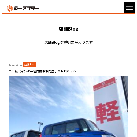
店舗Blog
店舗Blogの説明文が入ります
店舗Blog
2022.05.11
⚠千葉北インター軽自動車専門店よりお知らせ⚠