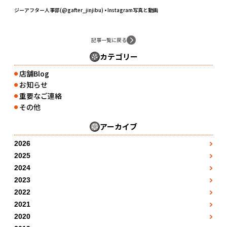
ジーアフター人事部(@gafter_jinjibu) • Instagram写真と動画
記事一覧に戻る
カテゴリー
店舗Blog
●
お知らせ
●
重要なご連絡
●
その他
●
アーカイブ
2026
3月
●
2025
1月
4月
●
●
2024
1月
2月
●
5月
●
2023
●
1月
2月
●
3月
●
2022
7月
●
●
1月
2月
●
3月
●
2021
4月
●
8月
●
●
7月
2月
●
3月
●
2020
4月
●
5月
●
●
5月
8月
●
●