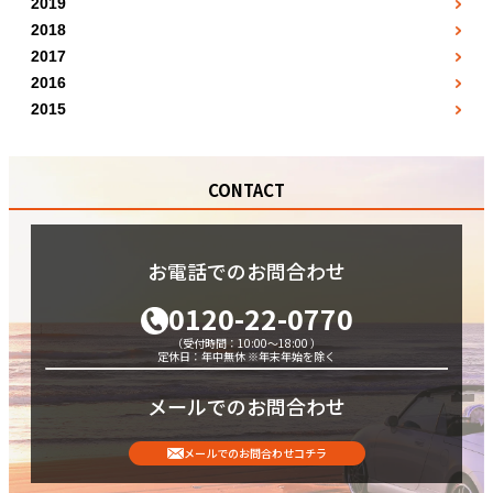
3月
2019
4月
●
5月
●
6月
●
●
10月
12月
●
9月
●
2018
4月
●
5月
●
6月
●
7月
●
●
1月
11月
●
●
2017
10月
5月
●
6月
●
7月
●
8月
●
1月
●
2月
●
12月
●
2016
●
11月
6月
●
7月
●
8月
●
5月
●
2月
●
3月
●
2015
●
12月
7月
●
8月
●
9月
7月
●
7月
●
●
5月
●
4月
●
●
8月
9月
●
10月
11月
●
10月
●
●
6月
●
7月
●
●
9月
10月
●
11月
CONTACT
●
11月
●
9月
●
8月
●
●
10月
11月
●
12月
●
12月
●
10月
●
9月
●
●
11月
12月
●
●
11月
10月
●
●
お電話でのお問合わせ
12月
●
12月
●
0120-22-0770
（受付時間：10:00～18:00 ）
定休日：年中無休 ※年末年始を除く
メールでのお問合わせ
メールでのお問合わせコチラ