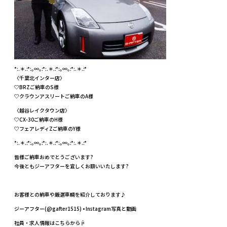
*:.＊.:*:｡∞｡:*:.＊.:*:｡∞｡:*:.＊.:*
〈千葉北インター店〉
♡BRZご納車のS様
♡クラウンアスリートご納車のA様
〈越谷レイクタウン店〉
♡CX-30ご納車のH様
♡フェアレディZご納車のY様
*:.＊.:*:｡∞｡:*:.＊.:*:｡∞｡:*:.＊.:*
皆様ご納車おめでとうございます?
今後ともジーアフターを宜しくお願いいたします?
お客様との納車や厳選車輌を紹介しております♪
ジーアフター(@gafter1515) • Instagram写真と動画
社員・求人情報はこちらから☟