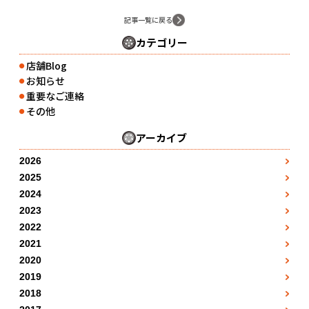
記事一覧に戻る
カテゴリー
店舗Blog
●
お知らせ
●
重要なご連絡
●
その他
●
アーカイブ
2026
3月
●
2025
1月
4月
●
●
2024
1月
2月
●
5月
●
2023
●
1月
2月
●
3月
●
2022
7月
●
●
1月
2月
●
3月
●
2021
4月
●
8月
●
●
7月
2月
●
3月
●
2020
4月
●
5月
●
●
5月
8月
●
3月
●
2019
4月
●
5月
●
6月
●
●
10月
12月
●
9月
●
2018
4月
●
5月
●
6月
●
7月
●
●
1月
11月
●
●