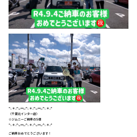
*:.＊.:*:｡∞｡:*:.＊.:*:｡∞｡:*:.＊.:*
〈千葉北インター店〉
☆ジムニーご納車のS様
*:.＊.:*:｡∞｡:*:.＊.:*:｡∞｡:*:.＊.:*
ご納車おめでとうございます！