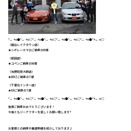
*.。+o●*.。+o○*.。+o●*.。+o○*.。+o●*.。+o○*.。+o●*+.。o○
〈越谷レイクタウン店〉
★シボレーカマロご納車のM様
〈成田店〉
★コペンご納車のW様
〈佐野厄除大師店〉
★BRZご納車のT様
〈千葉北インター店〉
★86ご納車のT様
*.。+o●*.。+o○*.。+o●*.。+o○*.。+o●*.。+o○*.。+o●*+.。o○
皆様ご納車おめでとうございます！
今後ともジーアフターを宜しくお願い致します?
お客様との納車や厳選車輌を紹介しております♪