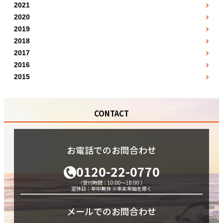
1月
2月
●
3月
●
2021
4月
●
8月
●
●
7月
2月
●
3月
●
2020
4月
●
5月
●
●
5月
8月
●
3月
●
2019
4月
●
5月
●
6月
●
●
10月
12月
●
9月
●
2018
4月
●
5月
●
6月
●
7月
●
●
1月
11月
●
●
2017
10月
5月
●
6月
●
7月
●
8月
●
1月
●
2月
●
12月
●
2016
●
11月
6月
●
7月
●
8月
●
5月
●
2月
●
3月
●
2015
●
12月
7月
●
8月
●
9月
7月
●
7月
●
●
5月
●
4月
●
●
8月
9月
●
10月
11月
●
10月
●
●
6月
●
7月
●
●
9月
10月
●
11月
CONTACT
●
11月
●
9月
●
8月
●
●
10月
11月
●
12月
●
12月
●
10月
●
9月
●
●
11月
12月
●
●
11月
10月
●
●
お電話でのお問合わせ
12月
●
12月
●
0120-22-0770
（受付時間：10:00～18:00 ）
定休日：年中無休 ※年末年始を除く
メールでのお問合わせ