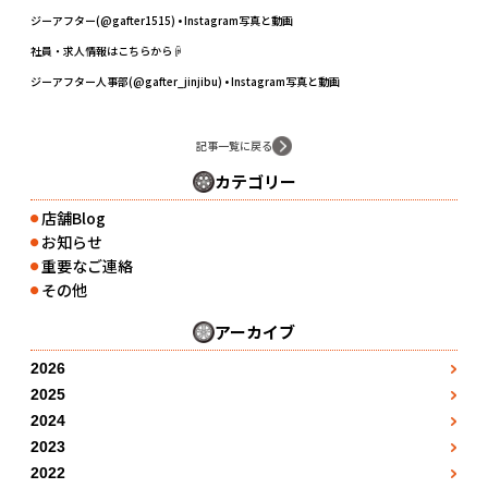
ジーアフター(@gafter1515) • Instagram写真と動画
社員・求人情報はこちらから☟
ジーアフター人事部(@gafter_jinjibu) • Instagram写真と動画
記事一覧に戻る
カテゴリー
店舗Blog
●
お知らせ
●
重要なご連絡
●
その他
●
アーカイブ
2026
3月
●
2025
1月
4月
●
●
2024
1月
2月
●
5月
●
2023
●
1月
2月
●
3月
●
2022
7月
●
●