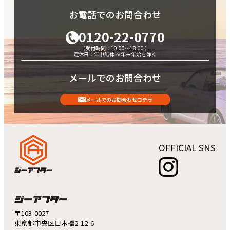
11月
12月
●
●
11月
10月
●
●
お電話でのお問合わせ
12月
●
12月
●
0120-22-0770
（受付時間：10:00～18:00 ）
定休日：年中無休 ※年末年始を除く
メールでのお問合わせ
メールでのお問合わせコチラ
OFFICIAL SNS
〒103-0027
東京都中央区日本橋2-12-6