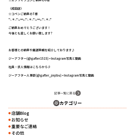
〈成田店〉
☆コペンご納車のT様
*:.＊.:*:｡∞｡:*:.＊.:*:｡∞｡:*:.＊.:*
ご納車おめでとうございます！
今後とも宜しくお願い致します?
お客様との納車や厳選車輌を紹介しております♪
ジーアフター(@gafter1515) • Instagram写真と動画
社員・求人情報はこちらから☟
ジーアフター人事部(@gafter_jinjibu) • Instagram写真と動画
記事一覧に戻る
カテゴリー
店舗Blog
●
お知らせ
●
重要なご連絡
●
その他
●