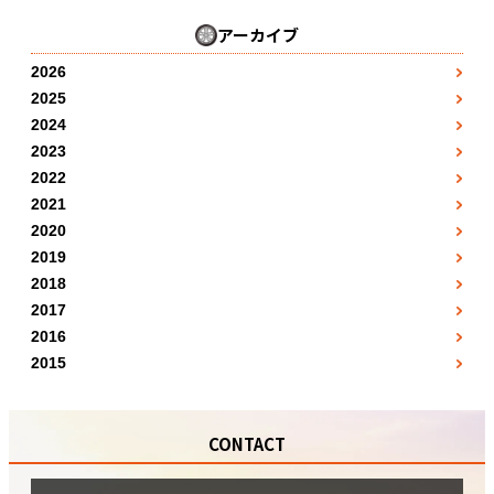
アーカイブ
2026
3月
●
2025
1月
4月
●
●
2024
1月
2月
●
5月
●
2023
●
1月
2月
●
3月
●
2022
7月
●
●
1月
2月
●
3月
●
2021
4月
●
8月
●
●
7月
2月
●
3月
●
2020
4月
●
5月
●
●
5月
8月
●
3月
●
2019
4月
●
5月
●
6月
●
●
10月
12月
●
9月
●
2018
4月
●
5月
●
6月
●
7月
●
●
1月
11月
●
●
2017
10月
5月
●
6月
●
7月
●
8月
●
1月
●
2月
●
12月
●
2016
●
11月
6月
●
7月
●
8月
●
5月
●
2月
●
3月
●
2015
●
12月
7月
●
8月
●
9月
7月
●
7月
●
●
5月
●
4月
●
●
8月
9月
●
10月
11月
●
10月
●
●
6月
●
7月
●
●
9月
10月
●
11月
CONTACT
●
11月
●
9月
●
8月
●
●
10月
11月
●
12月
●
12月
●
10月
●
9月
●
●