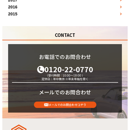
10月
5月
●
6月
●
7月
●
8月
●
1月
●
2月
●
12月
●
2016
●
11月
6月
●
7月
●
8月
●
5月
●
2月
●
3月
●
2015
●
12月
7月
●
8月
●
9月
7月
●
7月
●
●
5月
●
4月
●
●
8月
9月
●
10月
11月
●
10月
●
●
6月
●
7月
●
●
9月
10月
●
11月
CONTACT
●
11月
●
9月
●
8月
●
●
10月
11月
●
12月
●
12月
●
10月
●
9月
●
●
11月
12月
●
●
11月
10月
●
●
お電話でのお問合わせ
12月
●
12月
●
0120-22-0770
（受付時間：10:00～18:00 ）
定休日：年中無休 ※年末年始を除く
メールでのお問合わせ
メールでのお問合わせコチラ