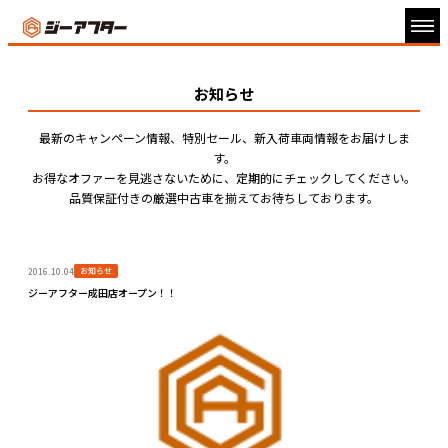
お知らせ
最新のキャンペーン情報、特別セール、新入荷車両情報をお届けしま
す。
お得なオファーを見逃さないために、定期的にチェックしてください。
品質保証付きの厳選中古車を揃えてお待ちしております。
お知らせ
2016.10.04
ジーアフター成田店オープン！！