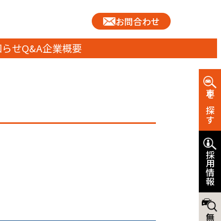
お問合わせ
知らせ
Q&A
企業概要
車を探す
採用情報