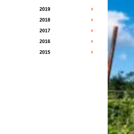
5月
8月
3月
4月
5月
6月
●
●
●
●
●
●
2019
10月
12月
9月
4月
5月
6月
●
7月
●
●
●
●
●
●
2018
1月
11月
10月
5月
6月
●
7月
●
8月
●
●
●
●
●
2017
1月
2月
12月
11月
6月
●
7月
●
8月
●
●
●
●
●
2016
5月
2月
3月
12月
●
7月
●
8月
●
9月
●
●
●
●
2015
7月
7月
5月
4月
●
●
8月
●
9月
●
10月
●
●
●
11月
10月
6月
7月
●
●
9月
●
10月
●
11月
●
●
●
11月
9月
8月
●
10月
●
11月
●
12月
●
●
●
12月
10月
9月
●
11月
●
12月
●
●
●
11月
10月
12月
●
●
●
12月
●